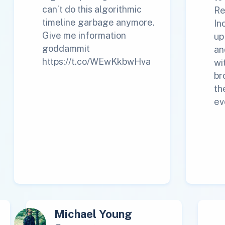
can’t do this algorithmic
Re
timeline garbage anymore.
In
Give me information
up
goddammit
an
https://t.co/WEwKkbwHva
wi
br
th
ev
Michael Young