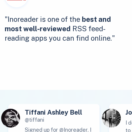
"Inoreader is one of the
best and
most well-reviewed
RSS feed-
reading apps you can find online."
Tiffani Ashley Bell
J
@tiffani
I 
Signed up for @Inoreader. I
to