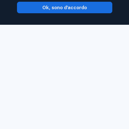
Ok, sono d'accordo
Con Inoreader, il contenuto ti arriva non
appena è disponibile.
Segui siti Web, feed
di social media, podcast, blog e
newsletter. Goditi ciò che è importante
per te, tutto in un unico posto.