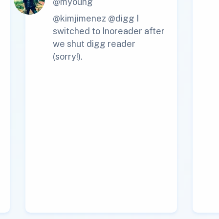
@myoung
@kimjimenez @digg I
switched to Inoreader after
we shut digg reader
(sorry!).