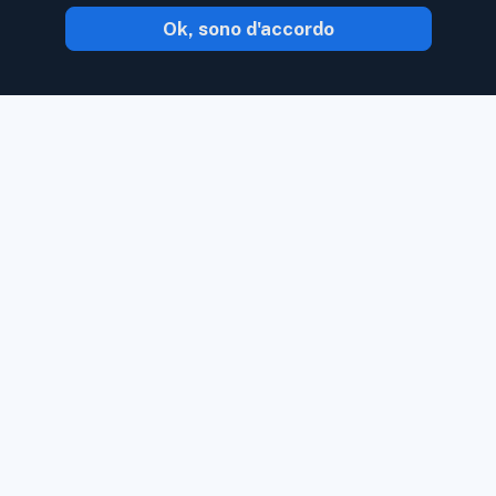
Ok, sono d'accordo
Con Inoreader, il contenuto ti arriva non
appena è disponibile.
Segui siti Web, feed
di social media, podcast, blog e
newsletter. Goditi ciò che è importante
per te, tutto in un unico posto.