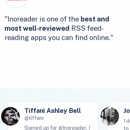
"Inoreader is one of the
best and
most well-reviewed
RSS feed-
reading apps you can find online."
Tiffani Ashley Bell
J
@tiffani
I 
Signed up for @Inoreader. I
to