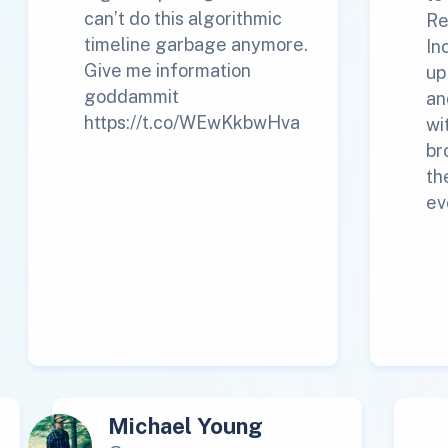
can’t do this algorithmic
Re
timeline garbage anymore.
In
Give me information
up
goddammit
an
https://t.co/WEwKkbwHva
wi
br
th
ev
Michael Young