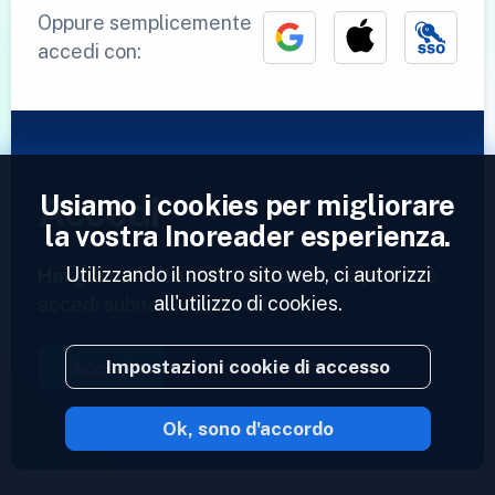
Oppure semplicemente
accedi con:
Usiamo i cookies per migliorare
Accedi
la vostra Inoreader esperienza.
Utilizzando il nostro sito web, ci autorizzi
Hai già un account?
Inserisci il tuo profilo e
all'utilizzo di cookies.
accedi subito ai tuoi feed.
Impostazioni cookie di accesso
Accedi
Ok, sono d'accordo
2023 © Inoreader