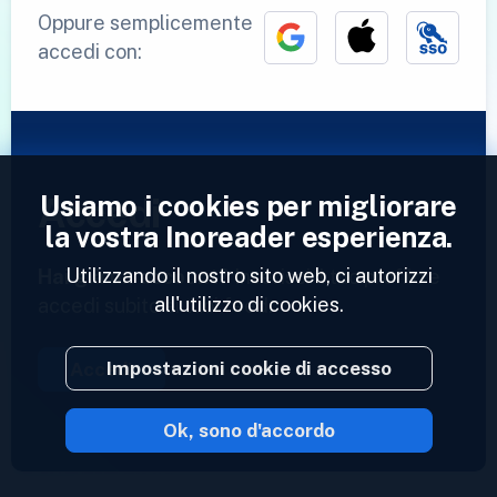
Oppure semplicemente
accedi con:
Usiamo i cookies per migliorare
Accedi
la vostra Inoreader esperienza.
Utilizzando il nostro sito web, ci autorizzi
Hai già un account?
Inserisci il tuo profilo e
all'utilizzo di cookies.
accedi subito ai tuoi feed.
Impostazioni cookie di accesso
Accedi
Ok, sono d'accordo
2023 © Inoreader