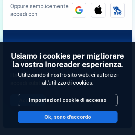
Oppure semplicemente
accedi con:
Usiamo i cookies per migliorare
Accedi
la vostra Inoreader esperienza.
Utilizzando il nostro sito web, ci autorizzi
Hai già un account?
Inserisci il tuo profilo e
all'utilizzo di cookies.
accedi subito ai tuoi feed.
Impostazioni cookie di accesso
Accedi
Ok, sono d'accordo
2023 © Inoreader