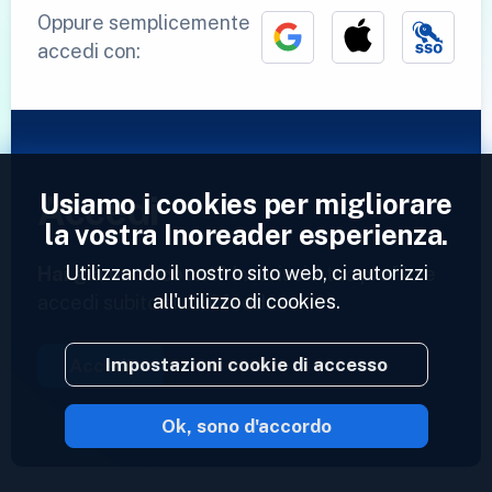
Oppure semplicemente
accedi con:
Usiamo i cookies per migliorare
Accedi
la vostra Inoreader esperienza.
Utilizzando il nostro sito web, ci autorizzi
Hai già un account?
Inserisci il tuo profilo e
all'utilizzo di cookies.
accedi subito ai tuoi feed.
Impostazioni cookie di accesso
Accedi
Ok, sono d'accordo
2023 © Inoreader