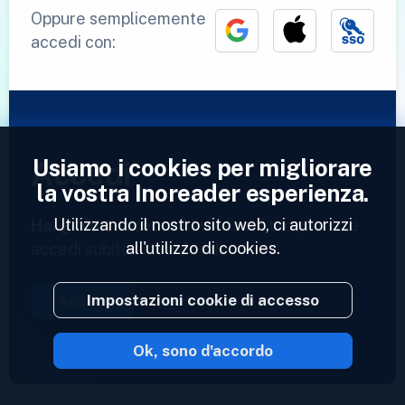
Oppure semplicemente
accedi con:
Usiamo i cookies per migliorare
Accedi
la vostra Inoreader esperienza.
Utilizzando il nostro sito web, ci autorizzi
Hai già un account?
Inserisci il tuo profilo e
all'utilizzo di cookies.
accedi subito ai tuoi feed.
Impostazioni cookie di accesso
Accedi
Ok, sono d'accordo
2023 © Inoreader