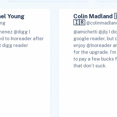
el Young
Colin Madland 
🇮🇷
ng
@colinmadlan
menez @digg I
@amichetti @jbj I di
d to Inoreader after
google reader, but 
t digg reader
enjoy @Inoreader a
for the upgrade. I’
to pay a few bucks f
that don’t suck.