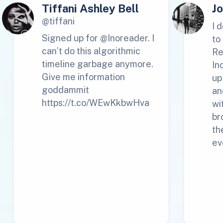
Tiffani Ashley Bell
J
@tiffani
I 
Signed up for @Inoreader. I
to
can’t do this algorithmic
Re
timeline garbage anymore.
In
Give me information
up
goddammit
an
https://t.co/WEwKkbwHva
wi
br
th
ev