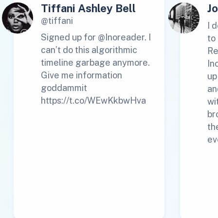
Tiffani Ashley Bell
J
@tiffani
I 
Signed up for @Inoreader. I
to
can’t do this algorithmic
Re
timeline garbage anymore.
In
Give me information
up
goddammit
an
https://t.co/WEwKkbwHva
wi
br
th
ev