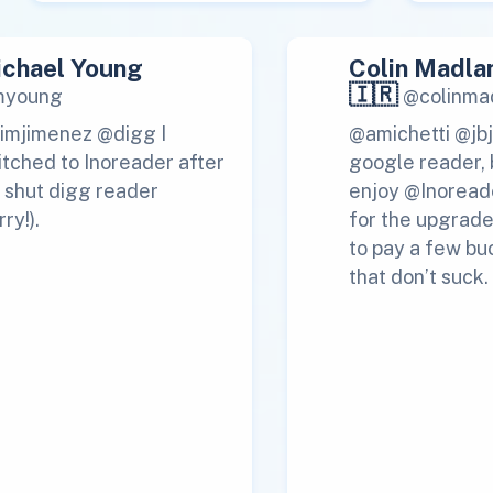
chael Young
Colin Madla
🇮🇷
young
@colinma
imjimenez @digg I
@amichetti @jbj 
itched to Inoreader after
google reader, 
 shut digg reader
enjoy @Inoread
rry!).
for the upgrade
to pay a few buc
that don’t suck.