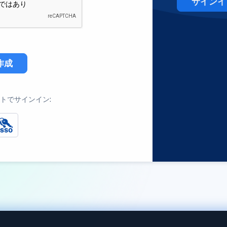
サインイ
作成
トでサインイン: