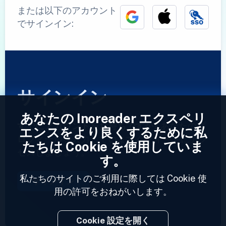
または以下のアカウント
でサインイン:
サインイン
あなたの Inoreader エクスペリ
すでにアカウントをお持ちですか?
あなたのプ
エンスをより良くするために私
ロフィールを入力していますぐフィードにアク
たちは Cookie を使用していま
セスしましょう。
す。
私たちのサイトのご利用に際しては Cookie 使
サインイン
用の許可をおねがいします。
Cookie 設定を開く