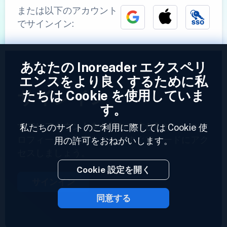
または以下のアカウント
でサインイン:
あなたの Inoreader エクスペリ
エンスをより良くするために私
サインイン
たちは Cookie を使用していま
す。
すでにアカウントをお持ちですか?
あなたのプ
私たちのサイトのご利用に際しては Cookie 使
ロフィールを入力していますぐフィードにアク
用の許可をおねがいします。
セスしましょう。
Cookie 設定を開く
サインイン
同意する
2023 © Inoreader