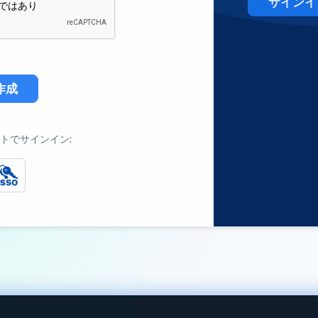
サインイ
作成
トでサインイン: