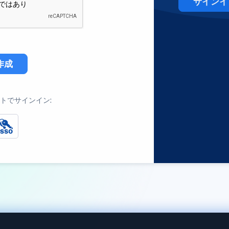
サインイ
作成
トでサインイン: