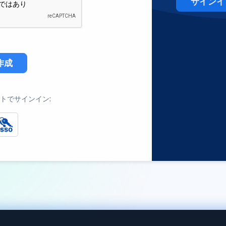
サインイ
作成
トでサインイン: