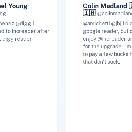
el Young
Colin Madland 
🇮🇷
ng
@colinmadlan
menez @digg I
@amichetti @jbj I di
d to Inoreader after
google reader, but 
t digg reader
enjoy @Inoreader a
for the upgrade. I’
to pay a few bucks f
that don’t suck.