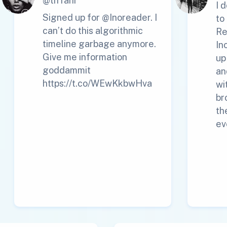
@tiffani
I 
Signed up for @Inoreader. I
to
can’t do this algorithmic
Re
timeline garbage anymore.
In
Give me information
up
goddammit
an
https://t.co/WEwKkbwHva
wi
br
th
ev