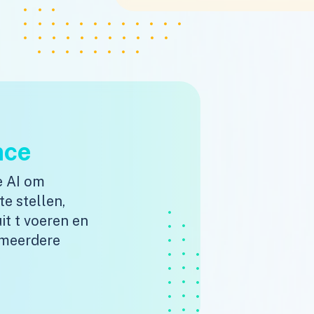
nce
e AI om
te stellen,
t t voeren en
 meerdere