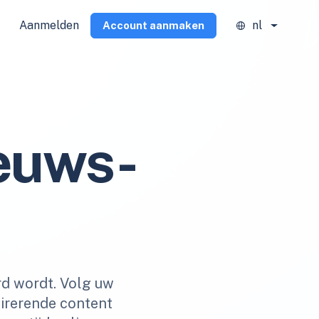
Aanmelden
nl
Account aanmaken
euws-
rd wordt. Volg uw
pirerende content