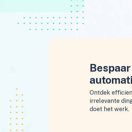
Bespaar 
automat
Ontdek efficie
irrelevante din
doet het werk.