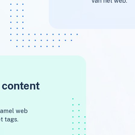
van het web.
 content
rzamel web
t tags.