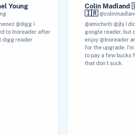
el Young
Colin Madland 
🇮🇷
ng
@colinmadlan
menez @digg I
@amichetti @jbj I di
d to Inoreader after
google reader, but 
t digg reader
enjoy @Inoreader a
for the upgrade. I’
to pay a few bucks f
that don’t suck.