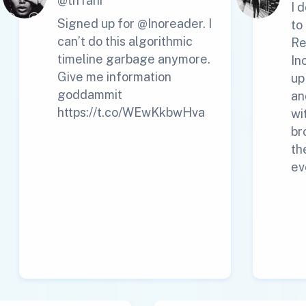
@tiffani
I 
Signed up for @Inoreader. I
to
can’t do this algorithmic
Re
timeline garbage anymore.
In
Give me information
up
goddammit
an
https://t.co/WEwKkbwHva
wi
br
th
ev