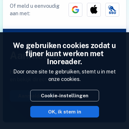
Of meld u eenvoudig
aan met:
We gebruiken cookies zodat u
fijner kunt werken met
Aanmelden
Inoreader.
Door onze site te gebruiken, stemt u in met
Heeft u al een account?
Voer een profiel in
onze cookies.
en bekijk direct uw feeds.
Cookie-instellingen
Aanmelden
OK, ik stem in
2023 © Inoreader