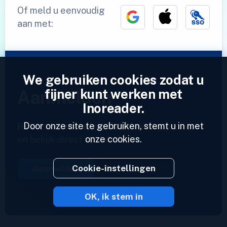
Of meld u eenvoudig
aan met:
We gebruiken cookies zodat u
fijner kunt werken met
Aanmelden
Inoreader.
Door onze site te gebruiken, stemt u in met
Heeft u al een account?
Voer een profiel in
onze cookies.
en bekijk direct uw feeds.
Cookie-instellingen
Aanmelden
OK, ik stem in
2023 © Inoreader