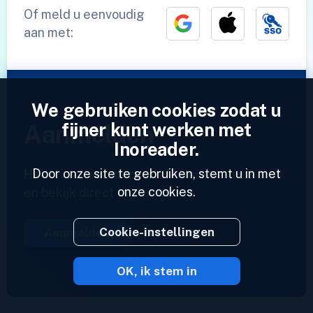
Of meld u eenvoudig
aan met:
We gebruiken cookies zodat u
fijner kunt werken met
Aanmelden
Inoreader.
Door onze site te gebruiken, stemt u in met
Heeft u al een account?
Voer een profiel in
onze cookies.
en bekijk direct uw feeds.
Cookie-instellingen
Aanmelden
OK, ik stem in
2023 © Inoreader