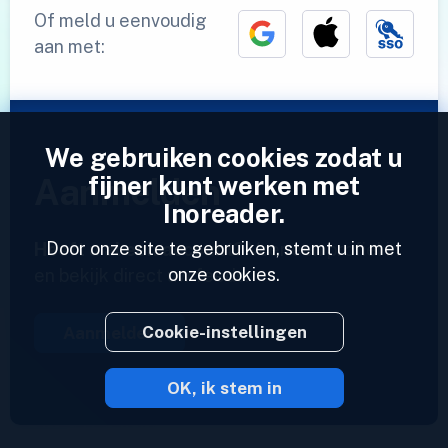
Of meld u eenvoudig
aan met:
We gebruiken cookies zodat u
fijner kunt werken met
Aanmelden
Inoreader.
Door onze site te gebruiken, stemt u in met
Heeft u al een account?
Voer een profiel in
onze cookies.
en bekijk direct uw feeds.
Cookie-instellingen
Aanmelden
OK, ik stem in
2023 © Inoreader