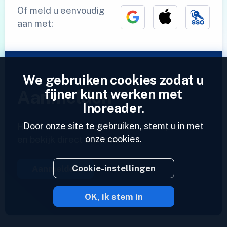
Of meld u eenvoudig
aan met:
We gebruiken cookies zodat u
fijner kunt werken met
Aanmelden
Inoreader.
Door onze site te gebruiken, stemt u in met
Heeft u al een account?
Voer een profiel in
onze cookies.
en bekijk direct uw feeds.
Cookie-instellingen
Aanmelden
OK, ik stem in
2023 © Inoreader