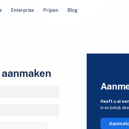
s
Enterprise
Prijzen
Blog
 aanmaken
Aanme
Heeft u al ee
in en bekijk dir
Aanmel