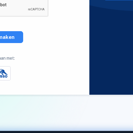
maken
aan met: