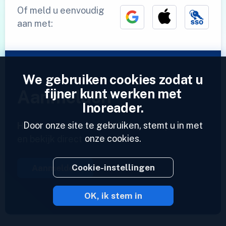
Of meld u eenvoudig
aan met:
We gebruiken cookies zodat u
fijner kunt werken met
Aanmelden
Inoreader.
Door onze site te gebruiken, stemt u in met
Heeft u al een account?
Voer een profiel in
onze cookies.
en bekijk direct uw feeds.
Cookie-instellingen
Aanmelden
OK, ik stem in
2023 © Inoreader