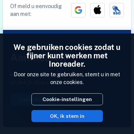
Of meld u eenvoudig
aan met:
We gebruiken cookies zodat u
fijner kunt werken met
Aanmelden
Inoreader.
Door onze site te gebruiken, stemt u in met
Heeft u al een account?
Voer een profiel in
onze cookies.
en bekijk direct uw feeds.
Cookie-instellingen
Aanmelden
OK, ik stem in
2023 © Inoreader