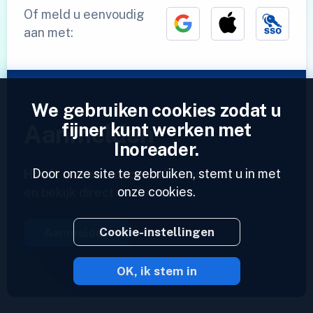
Of meld u eenvoudig
aan met:
We gebruiken cookies zodat u
fijner kunt werken met
Aanmelden
Inoreader.
Door onze site te gebruiken, stemt u in met
Heeft u al een account?
Voer een profiel in
onze cookies.
en bekijk direct uw feeds.
Cookie-instellingen
Aanmelden
OK, ik stem in
2023 © Inoreader