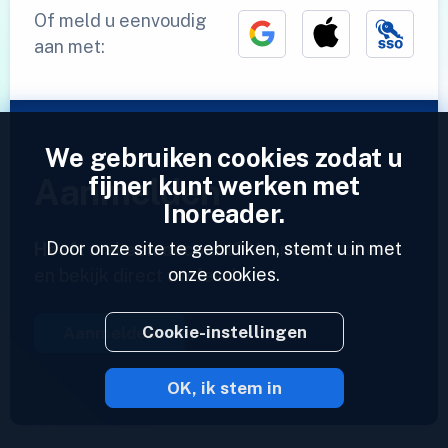
Of meld u eenvoudig
aan met:
We gebruiken cookies zodat u
fijner kunt werken met
Aanmelden
Inoreader.
Door onze site te gebruiken, stemt u in met
Heeft u al een account?
Voer een profiel in
onze cookies.
en bekijk direct uw feeds.
Cookie-instellingen
Aanmelden
OK, ik stem in
2023 © Inoreader