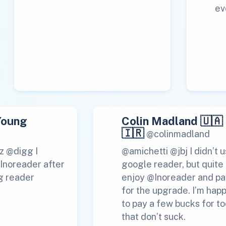
ev
Young
Colin Madland 🇺🇦
🇮🇷
@colinmadland
z @digg I
@amichetti @jbj I didn’t 
 Inoreader after
google reader, but quite
g reader
enjoy @Inoreader and pa
for the upgrade. I’m hap
to pay a few bucks for to
that don’t suck.