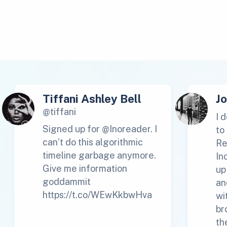
Tiffani Ashley Bell
J
@tiffani
I 
Signed up for @Inoreader. I
to
can’t do this algorithmic
Re
timeline garbage anymore.
In
Give me information
up
goddammit
an
https://t.co/WEwKkbwHva
wi
br
th