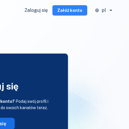
Zaloguj się
pl
Załóż konto
j się
 konto?
Podaj swój profil i
 do swoich kanałów teraz.
się