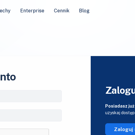
echy
Enterprise
Cennik
Blog
onto
Zalogu
Posiadasz już
uzyskaj dostęp
Zaloguj 