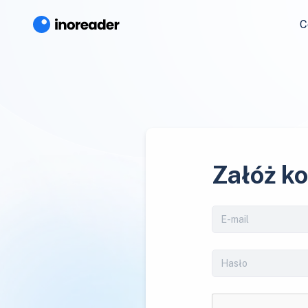
C
Załóż k