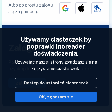
Albo po prostu zaloguj
się za pomocą:
Używamy ciasteczek by
poprawić Inoreader
Zaloguj się
doświadczenia.
Używając naszej strony zgadzasz się na
Posiadasz już konto?
Podaj swój profil i
korzystanie ciasteczek.
uzyskaj dostęp do swoich kanałów teraz.
Dostęp do ustawień ciasteczek
Zaloguj się
OK, zgadzam się
2023 © Inoreader