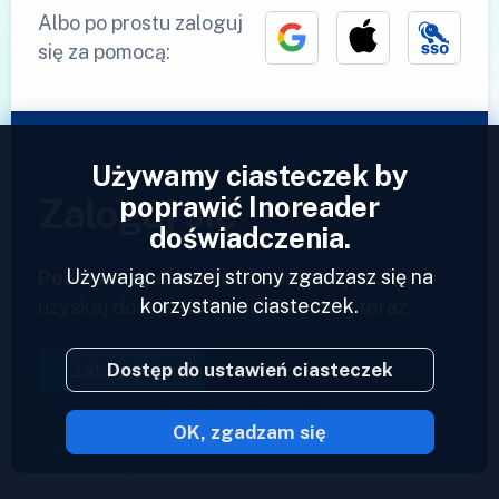
Albo po prostu zaloguj
się za pomocą:
Używamy ciasteczek by
poprawić Inoreader
Zaloguj się
doświadczenia.
Używając naszej strony zgadzasz się na
Posiadasz już konto?
Podaj swój profil i
korzystanie ciasteczek.
uzyskaj dostęp do swoich kanałów teraz.
Dostęp do ustawień ciasteczek
Zaloguj się
OK, zgadzam się
2023 © Inoreader