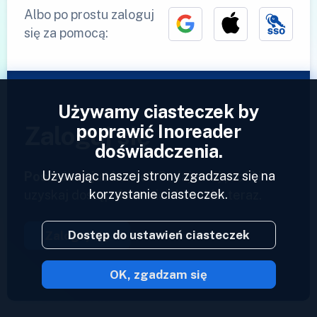
Albo po prostu zaloguj
się za pomocą:
Używamy ciasteczek by
poprawić Inoreader
Zaloguj się
doświadczenia.
Używając naszej strony zgadzasz się na
Posiadasz już konto?
Podaj swój profil i
korzystanie ciasteczek.
uzyskaj dostęp do swoich kanałów teraz.
Dostęp do ustawień ciasteczek
Zaloguj się
OK, zgadzam się
2023 © Inoreader