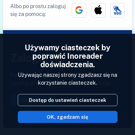
Albo po prostu zaloguj
się za pomocą:
Używamy ciasteczek by
poprawić Inoreader
Zaloguj się
doświadczenia.
Używając naszej strony zgadzasz się na
Posiadasz już konto?
Podaj swój profil i
korzystanie ciasteczek.
uzyskaj dostęp do swoich kanałów teraz.
Dostęp do ustawień ciasteczek
Zaloguj się
OK, zgadzam się
2023 © Inoreader