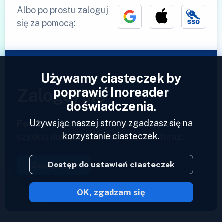
Albo po prostu zaloguj
się za pomocą:
Używamy ciasteczek by
poprawić Inoreader
Zaloguj się
doświadczenia.
Używając naszej strony zgadzasz się na
Posiadasz już konto?
Podaj swój profil i
korzystanie ciasteczek.
uzyskaj dostęp do swoich kanałów teraz.
Dostęp do ustawień ciasteczek
Zaloguj się
OK, zgadzam się
2023 © Inoreader