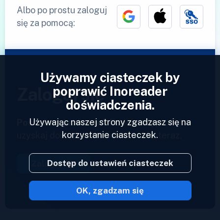
Albo po prostu zaloguj
się za pomocą:
Używamy ciasteczek by
poprawić Inoreader
Zaloguj się
doświadczenia.
Używając naszej strony zgadzasz się na
Posiadasz już konto?
Podaj swój profil i
korzystanie ciasteczek.
uzyskaj dostęp do swoich kanałów teraz.
Dostęp do ustawień ciasteczek
Zaloguj się
OK, zgadzam się
2023 © Inoreader