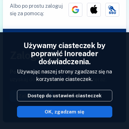
Albo po prostu zaloguj
się za pomocą:
Używamy ciasteczek by
poprawić Inoreader
Zaloguj się
doświadczenia.
Używając naszej strony zgadzasz się na
Posiadasz już konto?
Podaj swój profil i
korzystanie ciasteczek.
uzyskaj dostęp do swoich kanałów teraz.
Dostęp do ustawień ciasteczek
Zaloguj się
OK, zgadzam się
2023 © Inoreader