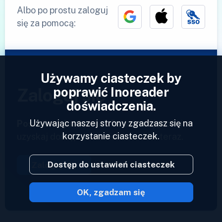
Albo po prostu zaloguj
się za pomocą:
Używamy ciasteczek by
poprawić Inoreader
Zaloguj się
doświadczenia.
Używając naszej strony zgadzasz się na
Posiadasz już konto?
Podaj swój profil i
korzystanie ciasteczek.
uzyskaj dostęp do swoich kanałów teraz.
Dostęp do ustawień ciasteczek
Zaloguj się
OK, zgadzam się
2023 © Inoreader