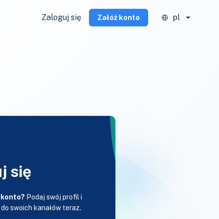
Zaloguj się
pl
Załóż konto
j się
 konto?
Podaj swój profil i
 do swoich kanałów teraz.