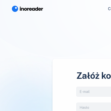
C
Załóż k