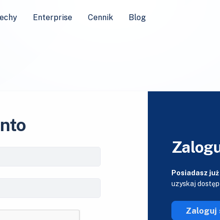
echy
Enterprise
Cennik
Blog
onto
Zalogu
Posiadasz już
uzyskaj dostęp
Zaloguj 