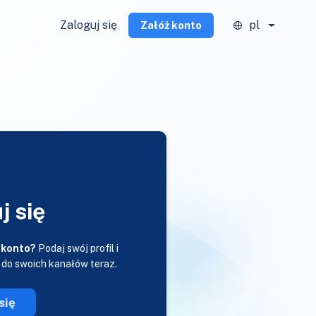
Zaloguj się
pl
Załóż konto
j się
 konto?
Podaj swój profil i
 do swoich kanałów teraz.
się