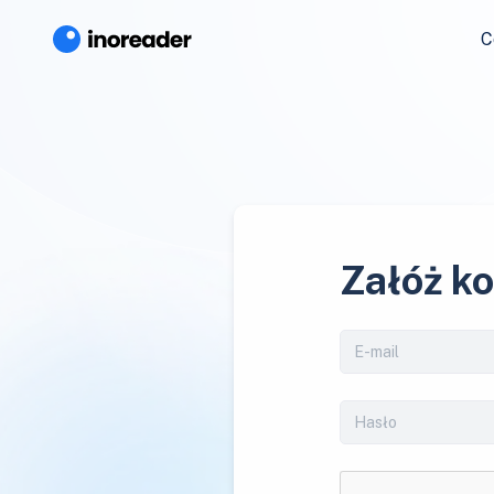
C
Załóż k