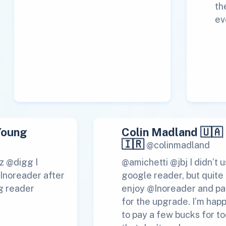
th
ev
Young
Colin Madland 🇺🇦
🇮🇷
@colinmadland
z @digg I
@amichetti @jbj I didn’t 
 Inoreader after
google reader, but quite
g reader
enjoy @Inoreader and pa
for the upgrade. I’m hap
to pay a few bucks for to