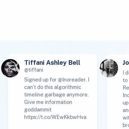
Tiffani Ashley Bell
J
@tiffani
I 
Signed up for @Inoreader. I
to
can’t do this algorithmic
Re
timeline garbage anymore.
In
Give me information
up
goddammit
an
https://t.co/WEwKkbwHva
wi
br