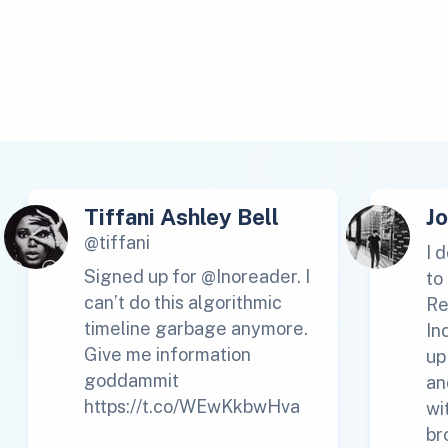
Tiffani Ashley Bell
J
@tiffani
I 
Signed up for @Inoreader. I
to
can’t do this algorithmic
Re
timeline garbage anymore.
In
Give me information
up
goddammit
an
https://t.co/WEwKkbwHva
wi
br