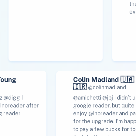
th
ev
Young
Colin Madland 🇺🇦
🇮🇷
@colinmadland
z @digg I
@amichetti @jbj I didn’t 
 Inoreader after
google reader, but quite
g reader
enjoy @Inoreader and pa
for the upgrade. I’m hap
to pay a few bucks for to