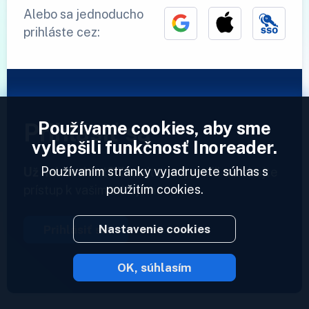
Alebo sa jednoducho
prihláste cez:
Používame cookies, aby sme
Prihlásiť sa
vylepšili funkčnosť Inoreader.
Používaním stránky vyjadrujete súhlas s
Už máme účet?
Zadajte svoj profil a získajte
použitím cookies.
prístup k vašim zdrojom.
Nastavenie cookies
Prihlásiť sa
OK, súhlasím
2023 © Inoreader