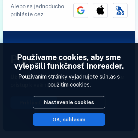
Alebo sa jednoducho
prihláste cez:
Používame cookies, aby sme
Prihlásiť sa
vylepšili funkčnosť Inoreader.
Používaním stránky vyjadrujete súhlas s
Už máme účet?
Zadajte svoj profil a získajte
použitím cookies.
prístup k vašim zdrojom.
Nastavenie cookies
Prihlásiť sa
OK, súhlasím
2023 © Inoreader