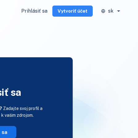
Prihlásiť sa
sk
Vytvoriť účet
iť sa
?
Zadajte svoj profil a
p k vašim zdrojom.
ť sa