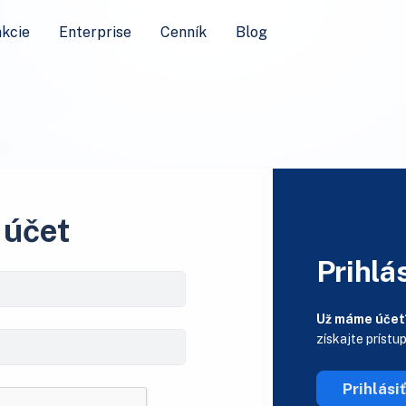
kcie
Enterprise
Cenník
Blog
 účet
Prihlás
Už máme účet
získajte prístu
Prihlási