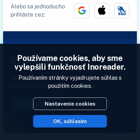
Alebo sa jednoducho
prihláste cez:
Používame cookies, aby sme
Prihlásiť sa
vylepšili funkčnosť Inoreader.
Používaním stránky vyjadrujete súhlas s
Už máme účet?
Zadajte svoj profil a získajte
použitím cookies.
prístup k vašim zdrojom.
Nastavenie cookies
Prihlásiť sa
OK, súhlasím
2023 © Inoreader