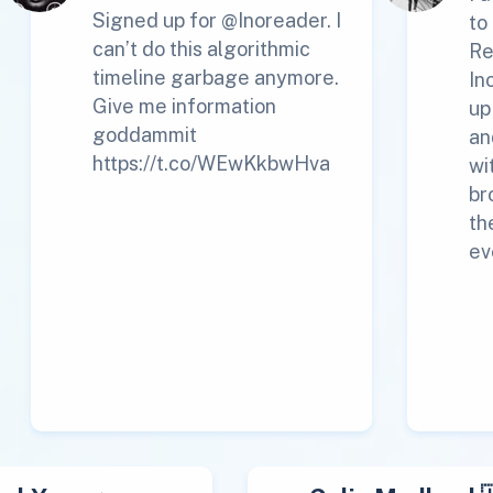
Signed up for @Inoreader. I
to
can’t do this algorithmic
Re
timeline garbage anymore.
In
Give me information
up
goddammit
an
https://t.co/WEwKkbwHva
wi
br
th
ev