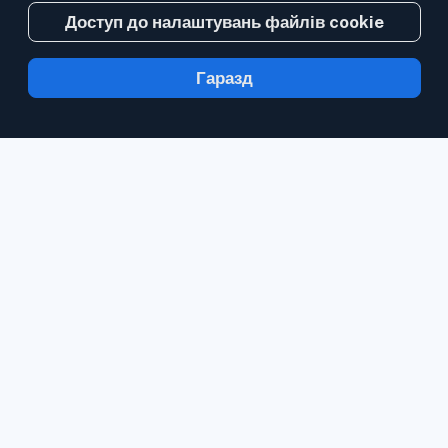
Доступ до налаштувань файлів cookie
Гаразд
З Inoreader інформація надходить до вас
за хвилину після публікації.
Стежте за
вебсайтами, стрічками соціальних мереж,
блогами та інформаційними бюлетенями.
Стежте за матеріалами, які є важливими
саме для вас.