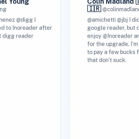
el Young
Colin Madland 
🇮🇷
ng
@colinmadlan
menez @digg I
@amichetti @jbj I di
d to Inoreader after
google reader, but 
t digg reader
enjoy @Inoreader a
for the upgrade. I’
to pay a few bucks f
that don’t suck.