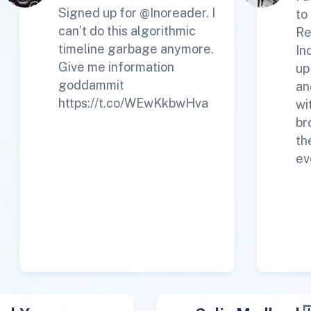
Signed up for @Inoreader. I
to
can’t do this algorithmic
Re
timeline garbage anymore.
In
Give me information
up
goddammit
an
https://t.co/WEwKkbwHva
wi
br
th
ev