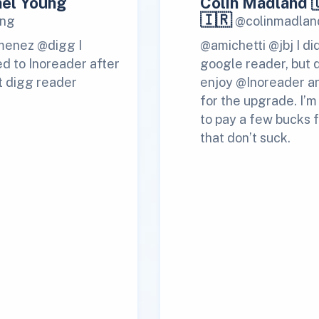
el Young
Colin Madland 
🇮🇷
ng
@colinmadlan
menez @digg I
@amichetti @jbj I di
d to Inoreader after
google reader, but 
t digg reader
enjoy @Inoreader a
for the upgrade. I’
to pay a few bucks f
that don’t suck.