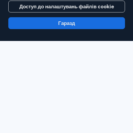
Доступ до налаштувань файлів cookie
Гаразд
З Inoreader інформація надходить до вас
за хвилину після публікації.
Стежте за
вебсайтами, стрічками соціальних мереж,
блогами та інформаційними бюлетенями.
Стежте за матеріалами, які є важливими
саме для вас.