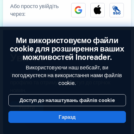
Або просто увійдіть
через:
Ми використовуємо файли
cookie для розширення ваших
Увійти
можливостей Inoreader.
Використовуючи наш вебсайт, ви
Вже зареєстровані?
Увійдіть до свого
погоджуєтеся на використання нами файлів
профілю та отримуйте доступ до стрічок
cookie.
новин.
Доступ до налаштувань файлів cookie
Увійти
Гаразд
2023 © Inoreader