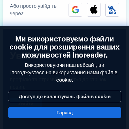
Або просто увійдіть
через:
Ми використовуємо файли
cookie для розширення ваших
Увійти
можливостей Inoreader.
Використовуючи наш вебсайт, ви
Вже зареєстровані?
Увійдіть до свого
погоджуєтеся на використання нами файлів
профілю та отримуйте доступ до стрічок
cookie.
новин.
Доступ до налаштувань файлів cookie
Увійти
Гаразд
2023 © Inoreader